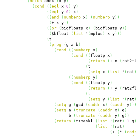
(
defun
 addk 
(
x y
)
(
cond
(
(
eql
 x 
0
)
 y
)
(
(
eql
 y 
0
)
 x
)
(
(
and
(
numberp
 x
)
(
numberp
 y
)
)
(
+ x y
)
)
(
(
or
(
bigfloatp x
)
(
bigfloatp y
)
)
(
$bfloat 
(
list
 '
(
mplus
)
 x y
)
)
)
(
t

(
prog
(
g a b
)
(
cond
(
(
numberp
 x
)
(
cond
(
(
floatp x
)
(
return
(
+ x 
(
rat2f
(
t

(
setq
 x 
(
list
 '
(
rat
(
(
numberp
 y
)
(
cond
(
(
floatp y
)
(
return
(
+ y 
(
rat2f
(
t

(
setq
 y 
(
list
 '
(
rat
(
setq
 g 
(
gcd 
(
caddr
 x
)
(
caddr
 y
)
)
(
setq
 a 
(
truncate
(
caddr
 x
)
 g
)
                 b 
(
truncate
(
caddr
 y
)
 g
)
)
(
return
(
timeskl 
(
list
 '
(
rat
)
1
 g
(
list
 '
(
rat
)
(
+ 
(
* 
(
cad