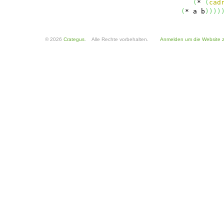
(
* 
(
cad
(
* a b
)
)
)
)
© 2026
Crategus
. Alle Rechte vorbehalten.
Anmelden um die Website z