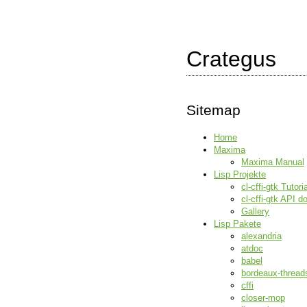
Crategus
Sitemap
Home
Maxima
Maxima Manual
Lisp Projekte
cl-cffi-gtk Tutoria
cl-cffi-gtk API 
Gallery
Lisp Pakete
alexandria
atdoc
babel
bordeaux-thread
cffi
closer-mop