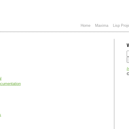
Home
Maxima
Lisp Proj
I
©
l
documentation
s