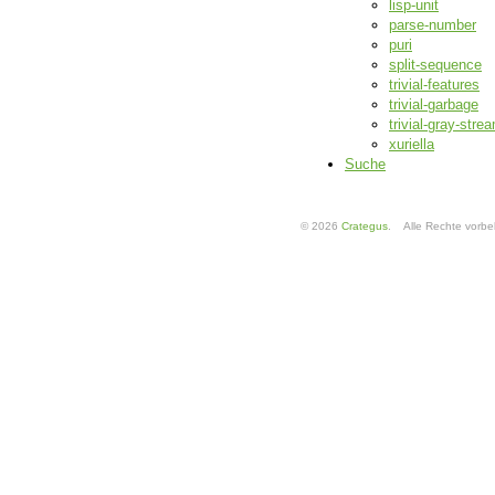
lisp-unit
parse-number
puri
split-sequence
trivial-features
trivial-garbage
trivial-gray-stre
xuriella
Suche
© 2026
Crategus
. Alle Rechte vorbe